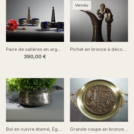
Vendu
Paire de salières en argent XVIIIe siècle – Louis Joseph Bouty
Pichet en bronze à décor bacchique – France fin XIXe siècle
390,00
€
Bol en cuivre étamé, Égypte mamelouke XIII–XVIII siècle
Grande coupe en bronze – XIXe siècle.