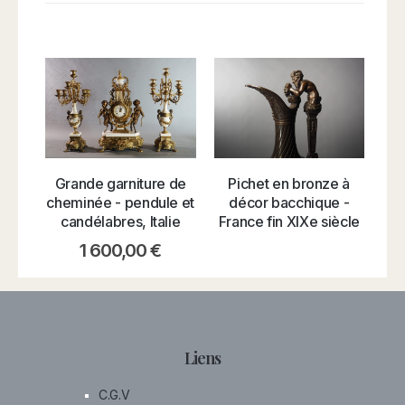
Grande garniture de
Pichet en bronze à
br
cheminée - pendule et
décor bacchique -
candélabres, Italie
France fin XIXe siècle
1 600,00
€
Liens
C.G.V