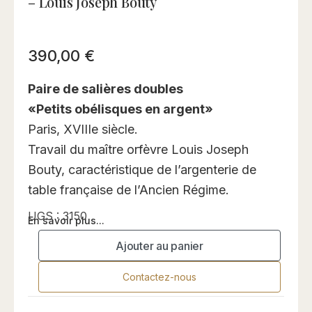
– Louis Joseph Bouty
390,00
€
Paire de salières doubles
«Petits obélisques en argent»
Paris, XVIIIe siècle.
Travail du maître orfèvre Louis Joseph
Bouty, caractéristique de l’argenterie de
table française de l’Ancien Régime.
UGS :
3150
En savoir plus...
Ajouter au panier
Contactez-nous