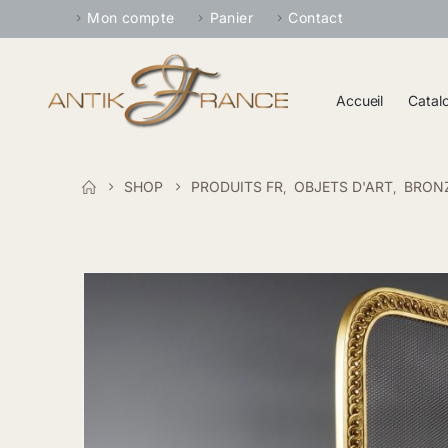
Mon compte
Panier
Contact
Accueil
Catal
SHOP
PRODUITS FR
OBJETS D'ART
BRONZ
,
,