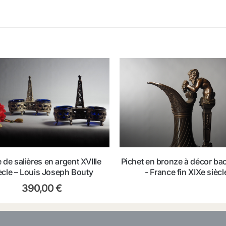
e de salières en argent XVIIIe
Pichet en bronze à décor ba
ècle – Louis Joseph Bouty
- France fin XIXe siècl
390,00
€