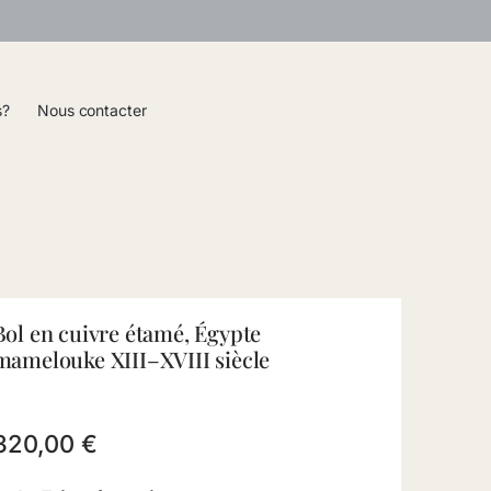
s?
Nous contacter
Bol en cuivre étamé, Égypte
mamelouke XIII–XVIII siècle
320,00
€