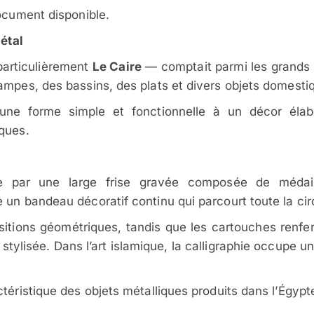
document disponible.
métal
particulièrement
Le Caire
— comptait parmi les grands 
ampes, des bassins, des plats et divers objets domestiq
une forme simple et fonctionnelle à un décor élabo
iques.
e par une large frise gravée composée de médail
 un bandeau décoratif continu qui parcourt toute la ci
itions géométriques, tandis que les cartouches renfe
tylisée. Dans l’art islamique, la calligraphie occupe un
ctéristique des objets métalliques produits dans l’Égy