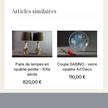
Articles similaires
Paire de lampes en
Coupe SABINO - verre
v
opaline peinte - XIXe
opaline Art Déco
siècle
110,00
€
820,00
€