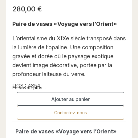
280,00
€
Paire de vases «Voyage vers l’Orient»
L’orientalisme du XIXe siècle transposé dans
la lumière de l’opaline. Une composition
gravée et dorée où le paysage exotique
devient image décorative, portée par la
profondeur laiteuse du verre.
UGS :
4854
En savoir plus...
Ajouter au panier
Contactez-nous
Paire de vases «Voyage vers l’Orient»