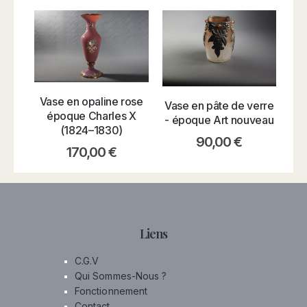
Vase en opaline rose
Vase en pâte de verre
époque Charles X
- époque Art nouveau
(1824–1830)
90,00
€
170,00
€
Liens
C.G.V
Qui Sommes-Nous ?
Fonctionnement
Contact