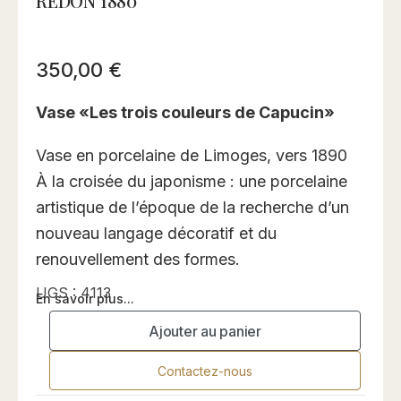
REDON 1880
350,00
€
Vase «Les trois couleurs de Capucin»
Vase en porcelaine de Limoges, vers 1890
À la croisée du japonisme : une porcelaine
artistique de l’époque de la recherche d’un
nouveau langage décoratif et du
renouvellement des formes.
UGS :
4113
En savoir plus...
Ajouter au panier
Contactez-nous