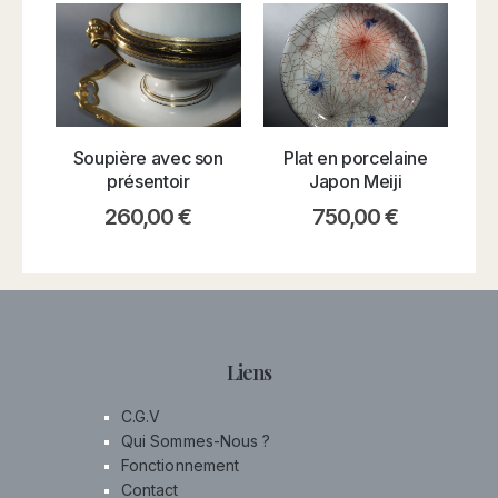
Pla
Soupière avec son
Plat en porcelaine
présentoir
Japon Meiji
260,00
€
750,00
€
Liens
C.G.V
Qui Sommes-Nous ?
Fonctionnement
Contact