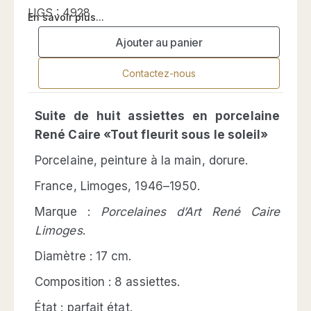
UGS :
4928
En savoir plus...
Ajouter au panier
Contactez-nous
Suite de huit assiettes en porcelaine
René Caire «Tout fleurit sous le soleil»
Porcelaine, peinture à la main, dorure.
France, Limoges, 1946–1950.
Marque :
Porcelaines d’Art René Caire
Limoges
.
Diamètre : 17 cm.
Composition : 8 assiettes.
État : parfait état.