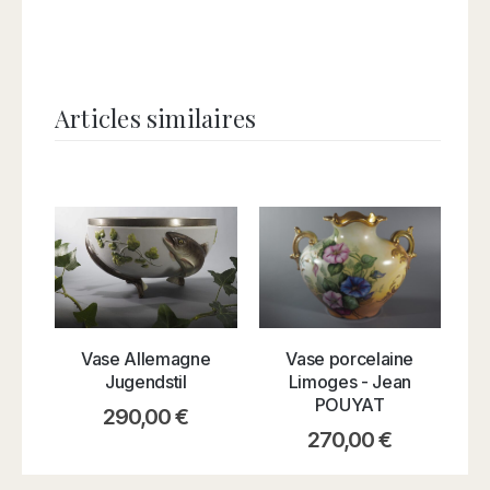
Articles similaires
Vase Allemagne
Vase рorcelaine
Va
Jugendstil
Limoges - Jean
POUYAT
290,00
€
270,00
€