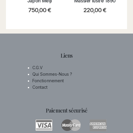
Japon Meiji
Massier lustre 1890
750,00
€
220,00
€
Liens
C.G.V
Qui Sommes-Nous ?
Fonctionnement
Contact
Paiement sécurisé