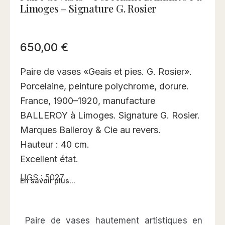
Limoges – Signature G. Rosier
650,00
€
Paire de vases «Geais et pies. G. Rosier».
Porcelaine, peinture polychrome, dorure.
France, 1900–1920, manufacture
BALLEROY à Limoges. Signature G. Rosier.
Marques Balleroy & Cie au revers.
Hauteur : 40 cm.
Excellent état.
UGS :
5027
En savoir plus...
Paire de vases hautement artistiques en