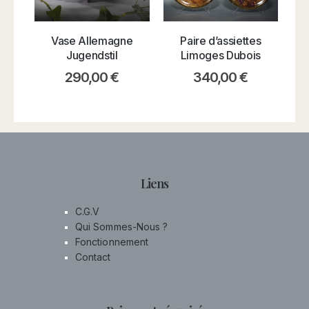
Vase Allemagne
Paire d’assiettes
Jugendstil
Limoges Dubois
290,00
€
340,00
€
Liens
C.G.V
Qui Sommes-Nous ?
Fonctionnement
Contact