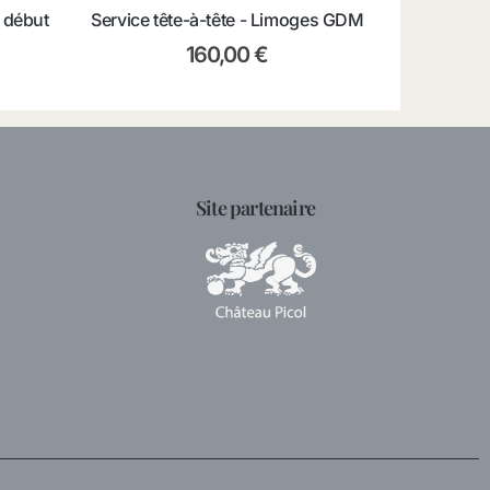
 début
Service tête-à-tête - Limoges GDM
160,00
€
Site partenaire