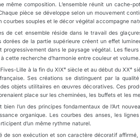
e même composition. L’ensemble réunit un cache-pot
. Chaque pièce se développe selon un mouvement contin
n courbes souples et le décor végétal accompagne natur
s de cet ensemble réside dans le travail des glaçures
 dorées de la partie supérieure créent un effet lumineu
nt progressivement dans le paysage végétal. Les fleurs
 à cette recherche d’harmonie entre couleur et volume.
 Fives-Lille à la fin du XIXᵉ siècle et au début du XXᵉ 
française. Ses créations se distinguent par la qualité
des objets utilitaires en œuvres décoratives. Ces prod
prenaient place sur les cheminées, les buffets et les m
ent bien l’un des principes fondamentaux de l’Art nouve
oissance organique. Les courbes des anses, les lignes 
articipent d’un même rythme naturel.
té de son exécution et son caractère décoratif affirm