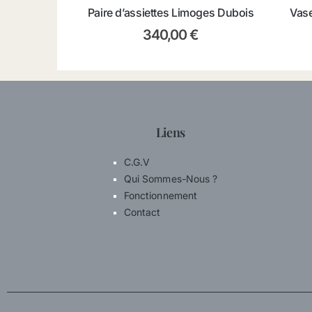
Paire d’assiettes Limoges Dubois
Vase
340,00
€
Liens
C.G.V
Qui Sommes-Nous ?
Fonctionnement
Contact