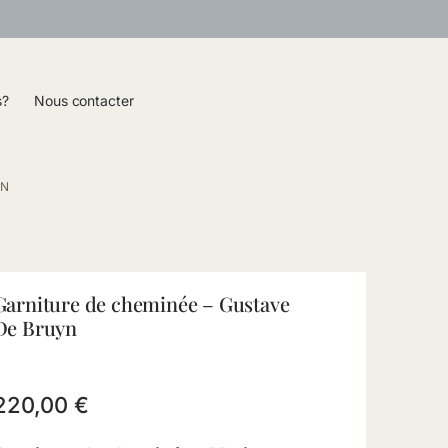
s?
Nous contacter
YN
Garniture de cheminée – Gustave
De Bruyn
220,00
€