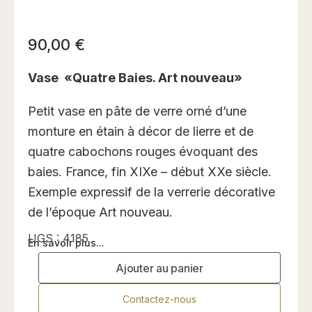
90,00
€
Vase «Quatre Baies. Art nouveau»
Petit vase en pâte de verre orné d’une
monture en étain à décor de lierre et de
quatre cabochons rouges évoquant des
baies. France, fin XIXe – début XXe siècle.
Exemple expressif de la verrerie décorative
de l’époque Art nouveau.
UGS :
4185
En savoir plus...
Ajouter au panier
Contactez-nous