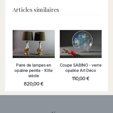
Articles similaires
Va
Paire de lampes en
Coupe SABINO - verre
opaline peinte - XIXe
opaline Art Déco
siècle
110,00
€
820,00
€