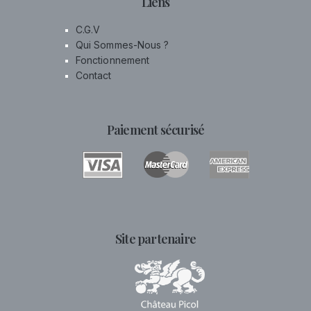
Liens
C.G.V
Qui Sommes-Nous ?
Fonctionnement
Contact
Paiement sécurisé
Site partenaire