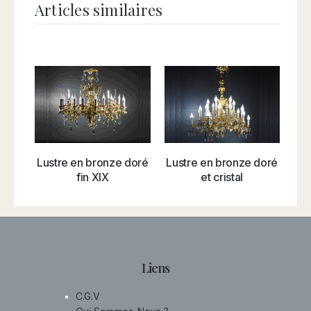
Articles similaires
L
Lustre en bronze doré
Lustre en bronze doré
fin XIX
et cristal
Liens
C.G.V