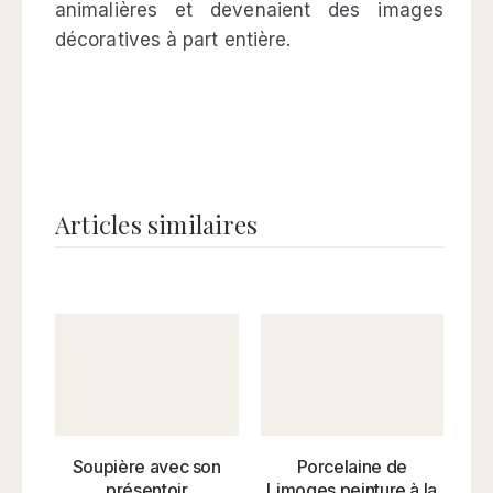
animalières et devenaient des images
décoratives à part entière.
Articles similaires
Рorcelaine de
Soupière avec son
Limoges peinture à la
M
présentoir