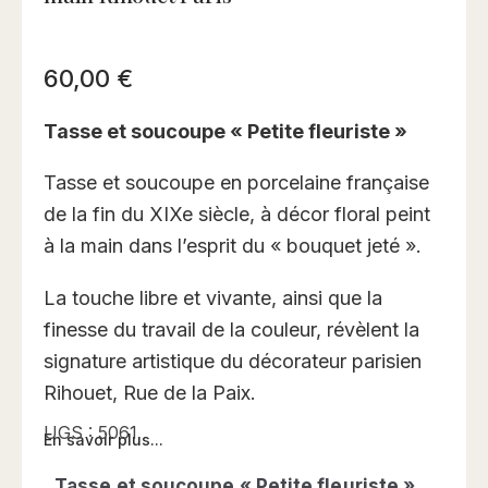
60,00
€
Tasse et soucoupe « Petite fleuriste »
Tasse et soucoupe en porcelaine française
de la fin du XIXe siècle, à décor floral peint
à la main dans l’esprit du « bouquet jeté ».
La touche libre et vivante, ainsi que la
finesse du travail de la couleur, révèlent la
signature artistique du décorateur parisien
Rihouet, Rue de la Paix.
UGS :
5061
En savoir plus...
Tasse et soucoupe « Petite fleuriste »