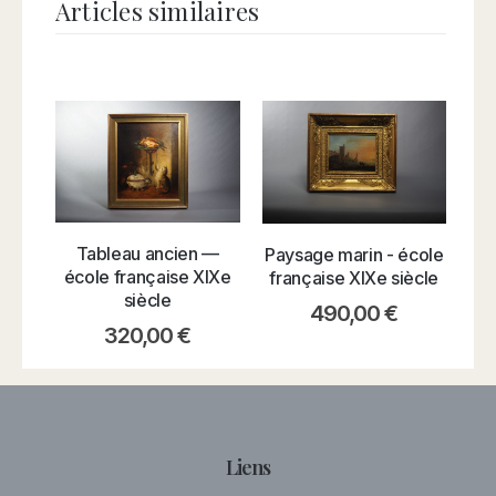
Articles similaires
Tableau ancien —
Paysage marin - école
Ko
école française XIXe
française XIXe siècle
siècle
490,00
€
320,00
€
Liens