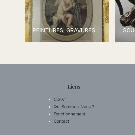
PEINTURES, GRAVURES
SCU
Liens
C.G.V
Qui Sommes-Nous ?
Fonctionnement
Contact