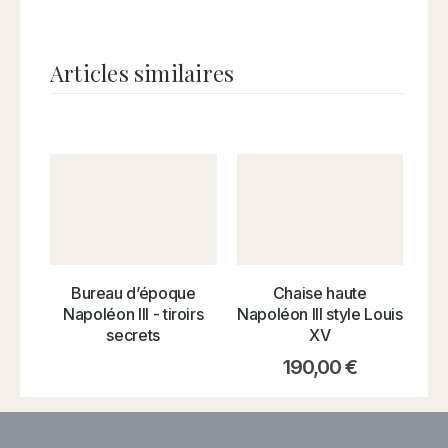
Articles similaires
Chaise haute
Bureau d’époque
E
Napoléon III style Louis
Napoléon III - tiroirs
XV
secrets
190,00
€