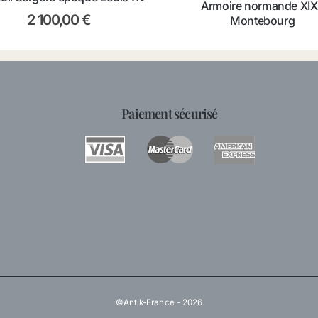
Armoire normande XIX
2 100,00
€
Montebourg
Paiement sécurisé
©Antik-France - 2026