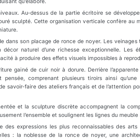
duisant qu’élaboré.
niveaux. Au-dessus de la partie écritoire se développ
jouré sculpté. Cette organisation verticale confère au
niature.
éside dans son placage de ronce de noyer. Les veinage
 décor naturel d’une richesse exceptionnelle. Les é
acité à produire des effets visuels impossibles à reprodu
iture gainé de cuir noir à dorure. Derrière l’apparent
nt pensée, comprenant plusieurs tiroirs ainsi qu’un
e savoir-faire des ateliers français et de l’attention po
entée et la sculpture discrète accompagnent la compo
usement l’ensemble et soulignent les lignes du meuble
ne des expressions les plus reconnaissables des arts 
elles : la noblesse de la ronce de noyer, une archite