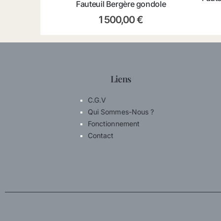
Fauteuil Bergère gondole
1 500,00
€
Liens
C.G.V
Qui Sommes-Nous ?
Fonctionnement
Contact