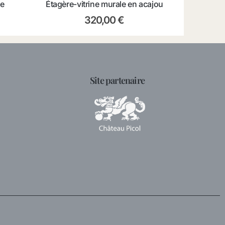
e
Étagère-vitrine murale en acajou
320,00
€
Site partenaire