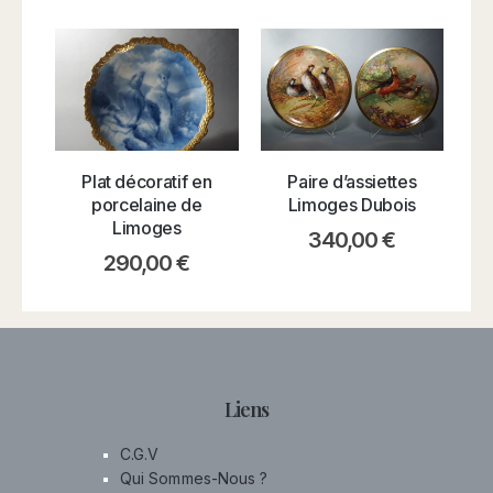
V
Plat décoratif en
Paire d’assiettes
porcelaine de
Limoges Dubois
Limoges
340,00
€
290,00
€
Liens
C.G.V
Qui Sommes-Nous ?