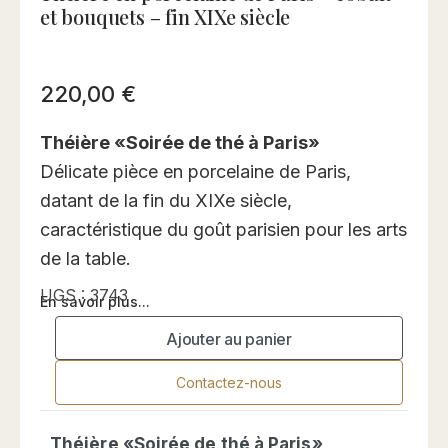
et bouquets – fin XIXe siècle
220,00
€
Théière «Soirée de thé à Paris»
Délicate pièce en porcelaine de Paris,
datant de la fin du XIXe siècle,
caractéristique du goût parisien pour les arts
de la table.
UGS :
3743
En savoir plus...
Ajouter au panier
Contactez-nous
Théière «Soirée de thé à Paris»