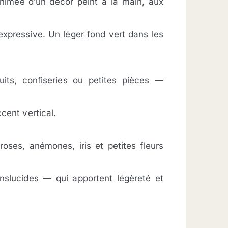
animée d’un décor peint à la main, aux
expressive. Un léger fond vert dans les
uits, confiseries ou petites pièces —
cent vertical.
oses, anémones, iris et petites fleurs
nslucides — qui apportent légèreté et