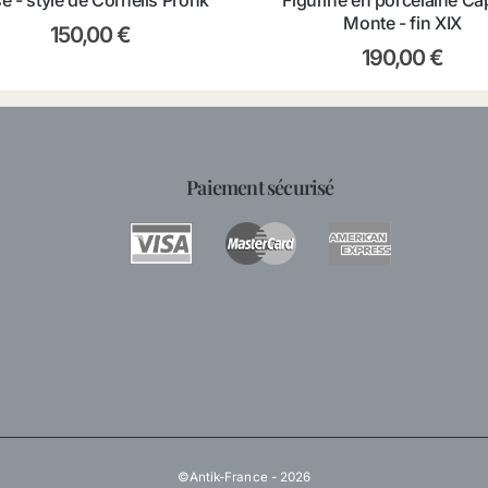
e - style de Cornelis Pronk
Figurine en porcelaine Ca
Monte - fin XIX
150,00
€
190,00
€
Paiement sécurisé
©Antik-France - 2026