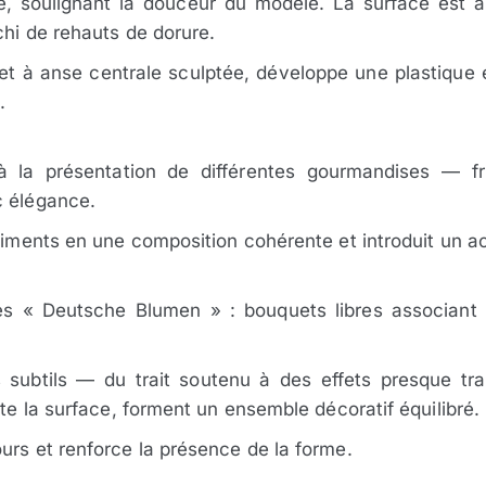
te, soulignant la douceur du modelé. La surface est 
chi de rehauts de dorure.
 et à anse centrale sculptée, développe une plastique 
.
à la présentation de différentes gourmandises — fr
c élégance.
timents en une composition cohérente et introduit un ac
des « Deutsche Blumen » : bouquets libres associant r
subtils — du trait soutenu à des effets presque tra
ute la surface, forment un ensemble décoratif équilibré.
urs et renforce la présence de la forme.