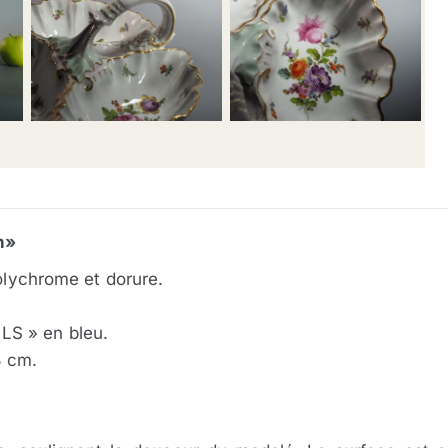
n»
polychrome et dorure.
LS » en bleu.
3 cm.