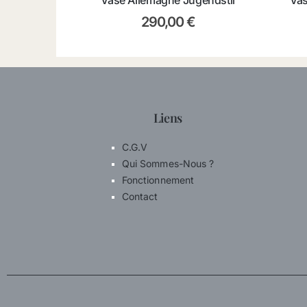
Vase Allemagne Jugendstil
Vas
290,00
€
Liens
C.G.V
Qui Sommes-Nous ?
Fonctionnement
Contact