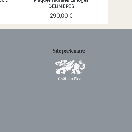
po di
Plaques murales Limoges
DELINIERES
290,00
€
Site partenaire