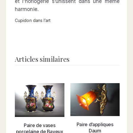
et l’horlogerie s’unissent dans une même
harmonie.
Cupidon dans l’art
Articles similaires
Paire d’appliques
C
Paire de vases
Daum
N
porcelaine de Bayeux