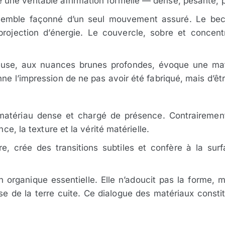
ne véritable affirmation formelle — dense, pesante, p
 semble façonné d’un seul mouvement assuré. Le bec
ojection d’énergie. Le couvercle, sobre et concent
euse, aux nuances brunes profondes, évoque une mat
ne l’impression de ne pas avoir été fabriqué, mais d’êt
atériau dense et chargé de présence. Contrairement 
nce, la texture et la vérité matérielle.
ère, crée des transitions subtiles et confère à la su
n organique essentielle. Elle n’adoucit pas la forme, 
sse de la terre cuite. Ce dialogue des matériaux cons