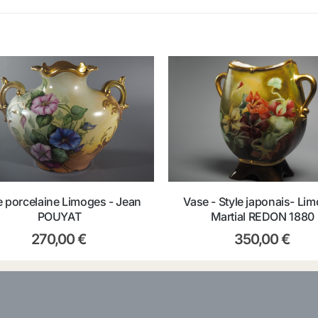
 рorcelaine Limoges - Jean
Vase - Style japonais- Li
POUYAT
Martial REDON 1880
270,00
€
350,00
€