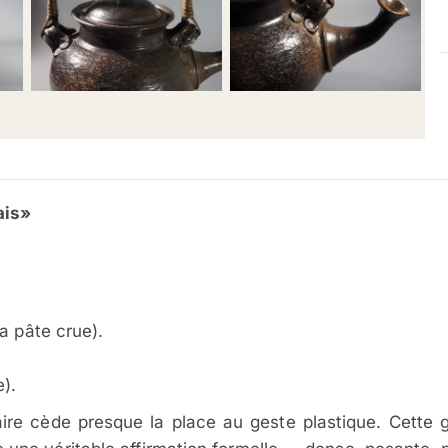
ais»
.
a pâte crue).
e).
taire cède presque la place au geste plastique. Cette 