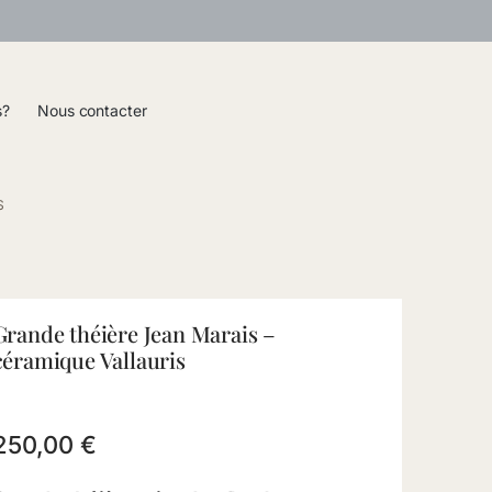
s?
Nous contacter
S
Grande théière Jean Marais –
céramique Vallauris
250,00
€