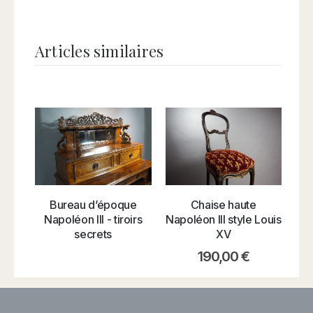
Articles similaires
E
Bureau d’époque
Chaise haute
Napoléon III - tiroirs
Napoléon III style Louis
secrets
XV
190,00
€