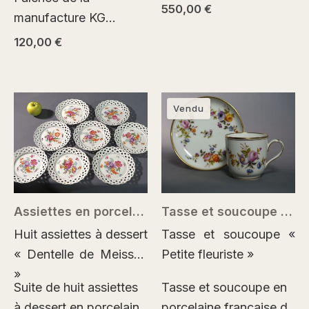
réunissant l’influence
550,00
€
manufacture KG
du japonisme
Lunéville (fin XIXe –
120,00
€
européen, quelques
début XXe siècle),
échos décoratifs de la
décorée d’un motif
Renaissance et un
japonisant imprimé en
intérêt marqué pour les
Vendu
brun manganèse :
motifs naturalistes,…
personnage en kimono,
…
Assiettes en porcelaine ajourée Schumann Arzberg 1932–1944
Tasse et soucoupe en porcelaine peinte main Rihouet Paris
Huit assiettes à dessert
Tasse et soucoupe «
« Dentelle de Meissen
Petite fleuriste »
»
Suite de huit assiettes
Tasse et soucoupe en
à dessert en porcelaine
porcelaine française de