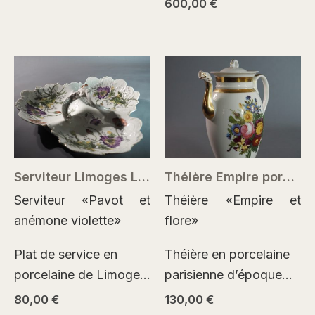
600,00
€
tradition de Meissen.
ligne et profondeur
Une œuvre où la
picturale de la faïence
plastique de la forme,
française du…
le relief…
Serviteur Limoges Léon Sazerat – porcelaine Art nouveau
Théière Empire porcelaine de Paris XIXe siècle
Serviteur «Pavot et
Théière «Empire et
anémone violette»
flore»
Plat de service en
Théière en porcelaine
porcelaine de Limoges,
parisienne d’époque
Léon Sazerat, vers
Empire, vers 1820–
80,00
€
130,00
€