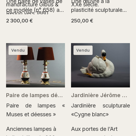
Une paire de vases de
Une œuvre à la
manufacture Gibus &
XXe siècle.
ce modèle (n° 658) a
plasticité sculpturale
Redon vers 1880.
été…
fortement affirmée et à
2 300,00
€
250,00
€
l’image cohérente…
Vendu
Vendu
Paire de lampes décor mythologique – France vers 1820–1850
Jardinière Jérôme Massier – Vallauris, céramique Art nouveau
Paire de lampes «
Jardinière sculpturale
Muses et déesses »
«Cygne blanc»
Anciennes lampes à
Aux portes de l’Art