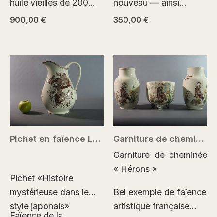
huile vieilles de 200
nouveau — ainsi
ans, ayant traversé leur
pourrait-on qualifier
900,00
€
350,00
€
époque et entrant
cette œuvre. Cette
naturellement dans une
jardinière en forme de
nouvelle. Le sujet
cygne traduit
antique et l’accord…
l’esthétique naissante
d’un style où les
formes plastiques de…
Pichet en faïence Lunéville XIXe siècle
Garniture de cheminée en faïence Keller & Guérin – Lunéville
Garniture de cheminée
« Hérons »
Pichet «Histoire
mystérieuse dans le
Bel exemple de faïence
style japonais»
artistique française
Faïence de la