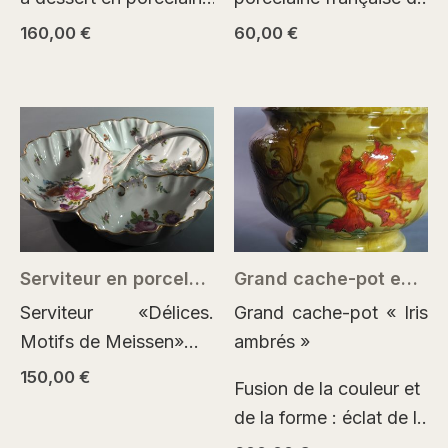
ajourée Durchbruch,
la fin du XIXe siècle, à
160,00
€
60,00
€
Schumann Arzberg
décor floral peint à la
(1932–1944). Ensemble
main dans l’esprit du «
s’inscrivant dans la
bouquet…
tradition des «
Dresdner Blumen…
Serviteur en porcelaine de Dresden style Meissen
Grand cache-pot en faïence Art nouveau
Serviteur «Délices.
Grand cache-pot « Iris
Motifs de Meissen»
ambrés »
Serviteur en porcelaine
150,00
€
Fusion de la couleur et
de Dresden de la fin du
de la forme : éclat de la
XIXe siècle, dans la
glaçure, relief de la