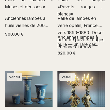
Muses et déesses »
«Pavots rouges et
blancs»
Anciennes lampes à
Paire de lampes en
huile vieilles de 200
verre opalin, France,
ans, ayant traversé leur
vers 1860–1880. Décor
900,00
€
Anciennes lampes à
époque et entrant
peint de pavots rouges
huile — un rare cas…
naturellement dans une
et blancs, bronze.
820,00
€
nouvelle. Le sujet
antique et l’accord…
Vendu
Vendu