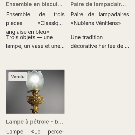
Ensemble en biscuit Wedgwood – Angleterre – vers 1910–1930
Paire de lampadaires vénitiens
Ensemble de trois
Paire de lampadaires
pièces «Classique
«Nubiens Vénitiens»
anglaise en bleu»
Trois objets — une
Une tradition
lampe, un vase et une
décorative héritée de la
boîte à poudre —
Venise des palais et
représentent un
des théâtres.
exemple
Sculpture, lumière et
Vendu
caractéristique du
dorure s’unissent dans
célèbre biscuit anglais
un ensemble
Wedgwood, une…
monumental conçu
pour structurer
l’espace et…
Lampe à pétrole – brûleur James Hinks & Son
Lampe «Le perce-