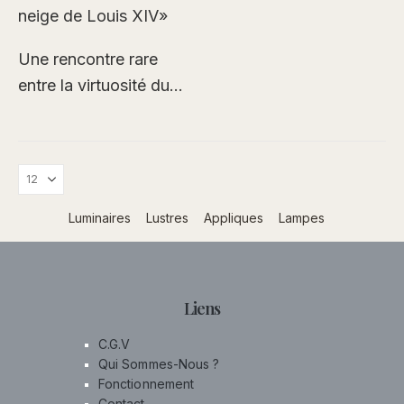
neige de Louis XIV»
Une rencontre rare
entre la virtuosité du
bronze français et
l’excellence de la
mécanique anglaise.
Une œuvre où la
lumière, le métal et le
Luminaires
Lustres
Appliques
Lampes
verre…
Liens
C.G.V
Qui Sommes-Nous ?
Fonctionnement
Contact